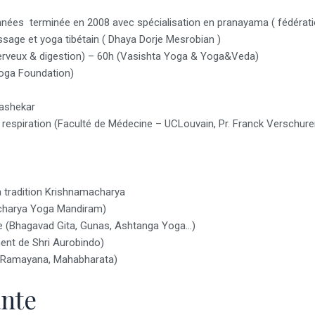
nées terminée en 2008 avec spécialisation en pranayama ( fédérati
age et yoga tibétain ( Dhaya Dorje Mesrobian )
erveux & digestion) – 60h (Vasishta Yoga & Yoga&Veda)
oga Foundation)
ashekar
 respiration (Faculté de Médecine – UCLouvain, Pr. Franck Verschure
a tradition Krishnamacharya
acharya Yoga Mandiram)
ne (Bhagavad Gita, Gunas, Ashtanga Yoga…)
ment de Shri Aurobindo)
s (Ramayana, Mahabharata)
ante